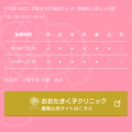
〒530-0001 大阪市北区梅田2-4-37 西梅田上島ビル5階
TEL:06-6147-8711
診療時間
月
火
水
木
金
土
日
09:00～11:30
●
●
●
●
●
●
／
14:00～17:30
●
●
●
●
●
／
／
休診日：土曜午後 日曜・祝日